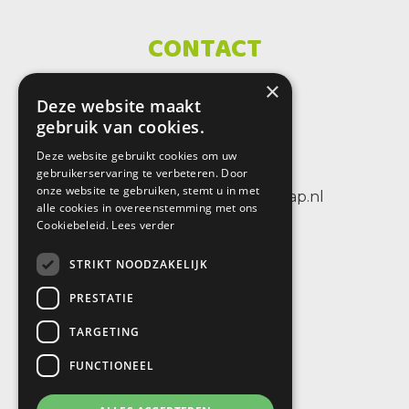
CONTACT
×
SBO De Wenteltrap
Deze website maakt
Sint Petersburglaan 25
gebruik van cookies.
3404 CV IJsselstein
Deze website gebruikt cookies om uw
tel.: +31 (0)30 6884656
gebruikerservaring te verbeteren. Door
onze website te gebruiken, stemt u in met
e-mail: info@sbodewenteltrap.nl
alle cookies in overeenstemming met ons
Cookiebeleid.
Lees verder
STRIKT NOODZAKELIJK
PRESTATIE
TARGETING
FUNCTIONEEL