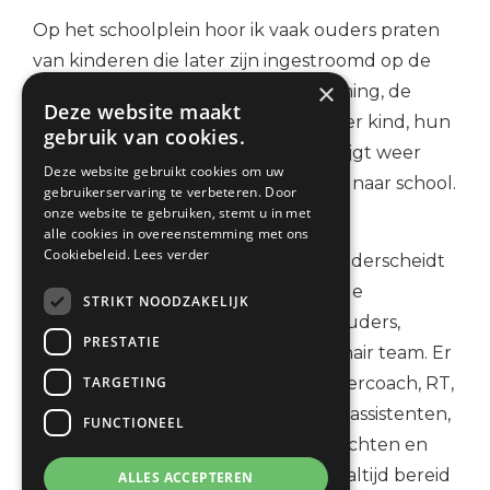
Op het schoolplein hoor ik vaak ouders praten
van kinderen die later zijn ingestroomd op de
×
Wenteltrap: het is echt een verademing, de
Deze website maakt
keuze is gemaakt en hun kind is weer kind, hun
gebruik van cookies.
kind komt weer vrolijk uit school, krijgt weer
Deze website gebruikt cookies om uw
zelfvertrouwen en gaat met plezier naar school.
gebruikerservaring te verbeteren. Door
onze website te gebruiken, stemt u in met
Deskundig team.
alle cookies in overeenstemming met ons
Cookiebeleid.
Lees verder
De
Wenteltrap
kenmerkt zich en onderscheidt
zichzelf door de warme en liefdevolle
STRIKT NOODZAKELIJK
bejegening naar kinderen en hun ouders,
PRESTATIE
expertise en een groot multidisciplinair team. Er
TARGETING
is een gedragsdeskundige, een kindercoach, RT,
fysiotherapeut, logopedie, onderwijsassistenten,
FUNCTIONEEL
intern begeleider (IB’er). De leerkrachten en
ondersteuners van de groepen zijn altijd bereid
ALLES ACCEPTEREN