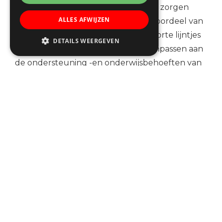
om met je in gesprek te gaan om de zorgen
ALLES AFWIJZEN
rondom je kind te bespreken. Het voordeel van
een multidisciplinair team is dat er korte lijntjes
DETAILS WEERGEVEN
zijn en de zorg zich dus snel kan aanpassen aan
de ondersteuning -en onderwijsbehoeften van
je kind.
Dankzij de goede basis die Stijn op de
Wenteltrap heeft meegekregen, heeft hij
inmiddels de overstap naar het reguliere
voortgezet onderwijs kunnen maken – iets waar
wij als ouders heel trots en dankbaar voor zijn.
CONTACT