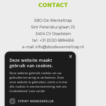
CONTACT
SBO De Wenteltrap
Sint Petersburglaan 25
3404 CV IJsselstein
tel.: +31 (0)30 6884656
e-mail: info@sbodewenteltrap.nl
×
Deze website maakt
gebruik van cookies.
Deze website gebruikt cookies om uw
gebruikerservaring te verbeteren. Door
onze website te gebruiken, stemt u in met
alle cookies in overeenstemming met ons
Cookiebeleid.
Lees verder
STRIKT NOODZAKELIJK