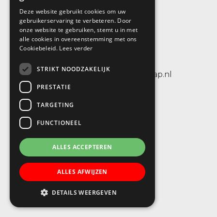
Deze website gebruikt cookies om uw
SBO De Wenteltrap
gebruikerservaring te verbeteren. Door
onze website te gebruiken, stemt u in met
Sint Petersburglaan 25
alle cookies in overeenstemming met ons
3404 CV IJsselstein
Cookiebeleid.
Lees verder
tel.: +31 (0)30 6884656
STRIKT NOODZAKELIJK
e-mail: info@sbodewenteltrap.nl
PRESTATIE
TARGETING
FUNCTIONEEL
ALLES ACCEPTEREN
ALLES AFWIJZEN
DETAILS WEERGEVEN