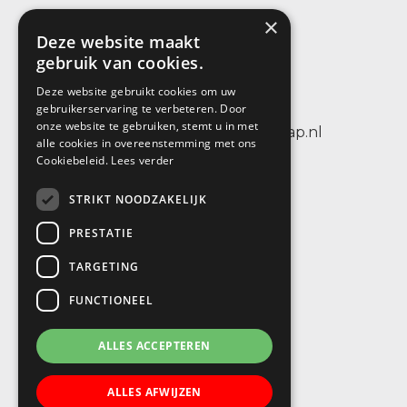
×
SBO De Wenteltrap
Deze website maakt
Sint Petersburglaan 25
gebruik van cookies.
3404 CV IJsselstein
Deze website gebruikt cookies om uw
tel.: +31 (0)30 6884656
gebruikerservaring te verbeteren. Door
onze website te gebruiken, stemt u in met
e-mail: info@sbodewenteltrap.nl
alle cookies in overeenstemming met ons
Cookiebeleid.
Lees verder
STRIKT NOODZAKELIJK
PRESTATIE
TARGETING
FUNCTIONEEL
ALLES ACCEPTEREN
ALLES AFWIJZEN