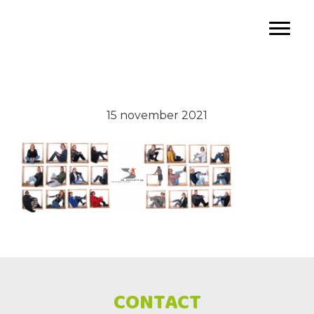
Door
SBO De Wenteltrap
naar
Toggl
de
hoofd
inhoud
15 november 2021
CONTACT