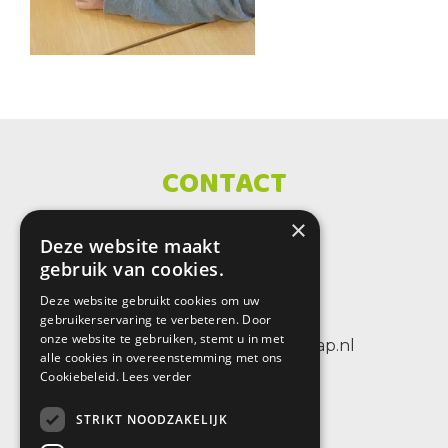
CONTACT
×
SBO De Wenteltrap
Deze website maakt
Sint Petersburglaan 25
gebruik van cookies.
3404 CV IJsselstein
Deze website gebruikt cookies om uw
tel.: +31 (0)30 6884656
gebruikerservaring te verbeteren. Door
onze website te gebruiken, stemt u in met
e-mail: info@sbodewenteltrap.nl
alle cookies in overeenstemming met ons
Cookiebeleid.
Lees verder
STRIKT NOODZAKELIJK