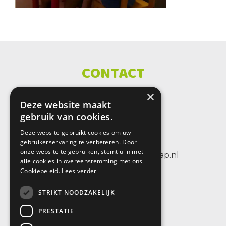
CONTACT
×
SBO De Wenteltrap
Deze website maakt
Sint Petersburglaan 25
gebruik van cookies.
3404 CV IJsselstein
Deze website gebruikt cookies om uw
tel.: +31 (0)30 6884656
gebruikerservaring te verbeteren. Door
onze website te gebruiken, stemt u in met
e-mail: info@sbodewenteltrap.nl
alle cookies in overeenstemming met ons
Cookiebeleid.
Lees verder
STRIKT NOODZAKELIJK
PRESTATIE