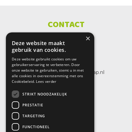
CONTACT
×
SBO De Wenteltrap
Deze website maakt
Sint Petersburglaan 25
gebruik van cookies.
3404 CV IJsselstein
Deze website gebruikt cookies om uw
tel.: +31 (0)30 6884656
gebruikerservaring te verbeteren. Door
onze website te gebruiken, stemt u in met
e-mail: info@sbodewenteltrap.nl
alle cookies in overeenstemming met ons
Cookiebeleid.
Lees verder
STRIKT NOODZAKELIJK
PRESTATIE
TARGETING
FUNCTIONEEL