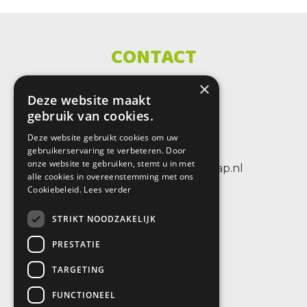
CONTACT
×
SBO De Wenteltrap
Deze website maakt
Sint Petersburglaan 25
gebruik van cookies.
3404 CV IJsselstein
Deze website gebruikt cookies om uw
tel.: +31 (0)30 6884656
gebruikerservaring te verbeteren. Door
onze website te gebruiken, stemt u in met
e-mail: info@sbodewenteltrap.nl
alle cookies in overeenstemming met ons
Cookiebeleid.
Lees verder
STRIKT NOODZAKELIJK
PRESTATIE
TARGETING
FUNCTIONEEL