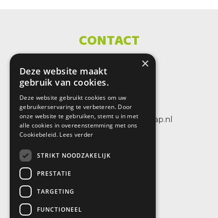
CONTACT
×
SBO De Wenteltrap
Deze website maakt
Sint Petersburglaan 25
gebruik van cookies.
3404 CV IJsselstein
Deze website gebruikt cookies om uw
tel.: +31 (0)30 6884656
gebruikerservaring te verbeteren. Door
onze website te gebruiken, stemt u in met
e-mail: info@sbodewenteltrap.nl
alle cookies in overeenstemming met ons
Cookiebeleid.
Lees verder
STRIKT NOODZAKELIJK
PRESTATIE
TARGETING
FUNCTIONEEL