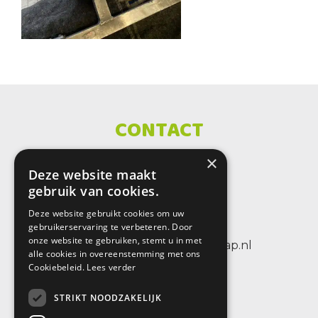
CONTACT
×
SBO De Wenteltrap
Deze website maakt
Sint Petersburglaan 25
gebruik van cookies.
3404 CV IJsselstein
Deze website gebruikt cookies om uw
tel.: +31 (0)30 6884656
gebruikerservaring te verbeteren. Door
onze website te gebruiken, stemt u in met
e-mail: info@sbodewenteltrap.nl
alle cookies in overeenstemming met ons
Cookiebeleid.
Lees verder
STRIKT NOODZAKELIJK