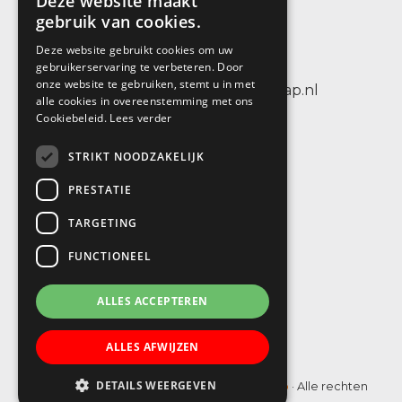
Deze website maakt
Sint Petersburglaan 25
gebruik van cookies.
3404 CV IJsselstein
Deze website gebruikt cookies om uw
tel.: +31 (0)30 6884656
gebruikerservaring te verbeteren. Door
onze website te gebruiken, stemt u in met
e-mail: info@sbodewenteltrap.nl
alle cookies in overeenstemming met ons
Cookiebeleid.
Lees verder
STRIKT NOODZAKELIJK
PRESTATIE
TARGETING
FUNCTIONEEL
ALLES ACCEPTEREN
ALLES AFWIJZEN
DETAILS WEERGEVEN
© Copyright 2019 - 2026
SBO De Wenteltrap
· Alle rechten