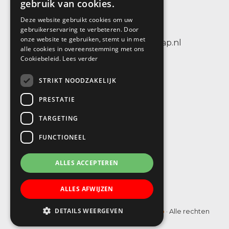
gebruik van cookies.
3404 CV IJsselstein
Deze website gebruikt cookies om uw
tel.: +31 (0)30 6884656
gebruikerservaring te verbeteren. Door
onze website te gebruiken, stemt u in met
e-mail: info@sbodewenteltrap.nl
alle cookies in overeenstemming met ons
Cookiebeleid.
Lees verder
STRIKT NOODZAKELIJK
PRESTATIE
TARGETING
FUNCTIONEEL
ALLES ACCEPTEREN
ALLES AFWIJZEN
DETAILS WEERGEVEN
© Copyright 2019 - 2026
SBO De Wenteltrap
· Alle rechten
voorbehouden