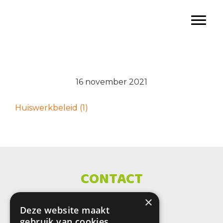
Door
SBO De Wenteltrap
naar
Toggl
de
hoofd
inhoud
16 november 2021
Huiswerkbeleid (1)
CONTACT
×
SBO De Wenteltrap
Deze website maakt
Sint Petersburglaan 25
gebruik van cookies.