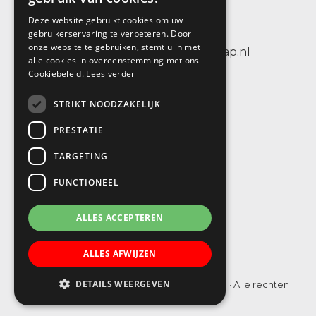
3404 CV IJsselstein
Deze website gebruikt cookies om uw
tel.: +31 (0)30 6884656
gebruikerservaring te verbeteren. Door
onze website te gebruiken, stemt u in met
e-mail: info@sbodewenteltrap.nl
alle cookies in overeenstemming met ons
Cookiebeleid.
Lees verder
STRIKT NOODZAKELIJK
PRESTATIE
TARGETING
FUNCTIONEEL
ALLES ACCEPTEREN
ALLES AFWIJZEN
DETAILS WEERGEVEN
© Copyright 2019 - 2026
SBO De Wenteltrap
· Alle rechten
voorbehouden