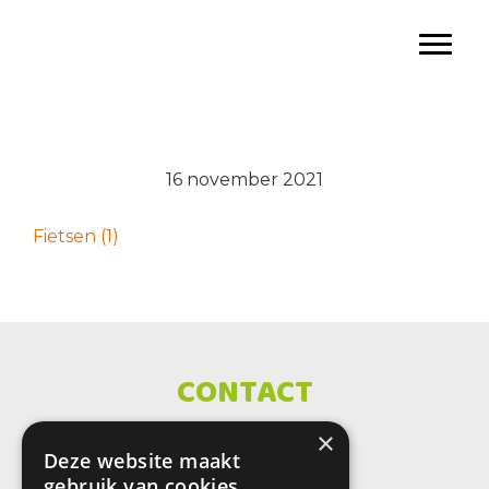
Door
SBO De Wenteltrap
naar
Toggl
de
hoofd
inhoud
16 november 2021
Fietsen (1)
CONTACT
×
SBO De Wenteltrap
Deze website maakt
Sint Petersburglaan 25
gebruik van cookies.