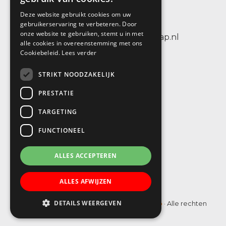
3404 CV IJsselstein
Deze website gebruikt cookies om uw
tel.: +31 (0)30 6884656
gebruikerservaring te verbeteren. Door
onze website te gebruiken, stemt u in met
e-mail: info@sbodewenteltrap.nl
alle cookies in overeenstemming met ons
Cookiebeleid.
Lees verder
STRIKT NOODZAKELIJK
PRESTATIE
TARGETING
FUNCTIONEEL
ALLES ACCEPTEREN
ALLES AFWIJZEN
DETAILS WEERGEVEN
© Copyright 2019 - 2026
SBO De Wenteltrap
· Alle rechten
voorbehouden