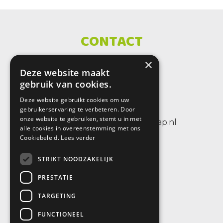
CONTACT
×
SBO De Wenteltrap
Deze website maakt
Sint Petersburglaan 25
gebruik van cookies.
3404 CV IJsselstein
Deze website gebruikt cookies om uw
tel.: +31 (0)30 6884656
gebruikerservaring te verbeteren. Door
onze website te gebruiken, stemt u in met
e-mail: info@sbodewenteltrap.nl
alle cookies in overeenstemming met ons
Cookiebeleid.
Lees verder
STRIKT NOODZAKELIJK
PRESTATIE
TARGETING
FUNCTIONEEL