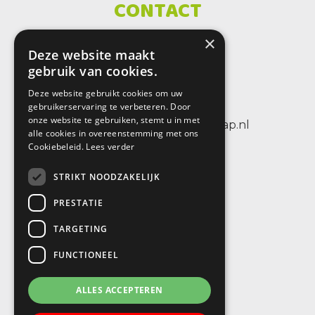
CONTACT
×
SBO De Wenteltrap
Deze website maakt
Sint Petersburglaan 25
gebruik van cookies.
3404 CV IJsselstein
Deze website gebruikt cookies om uw
tel.: +31 (0)30 6884656
gebruikerservaring te verbeteren. Door
onze website te gebruiken, stemt u in met
e-mail: info@sbodewenteltrap.nl
alle cookies in overeenstemming met ons
Cookiebeleid.
Lees verder
STRIKT NOODZAKELIJK
PRESTATIE
TARGETING
FUNCTIONEEL
ALLES ACCEPTEREN