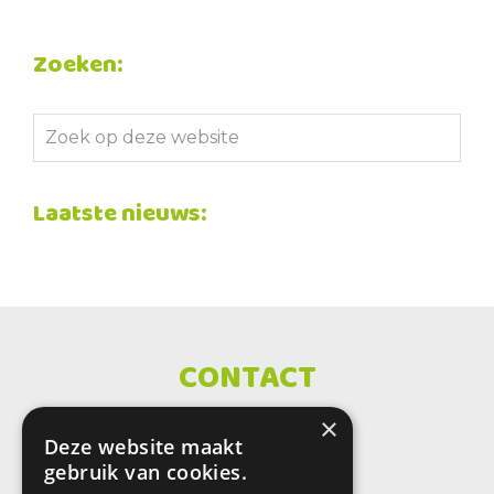
Zoeken:
Zoek
op
deze
Laatste nieuws:
website
CONTACT
×
SBO De Wenteltrap
Deze website maakt
Sint Petersburglaan 25
gebruik van cookies.