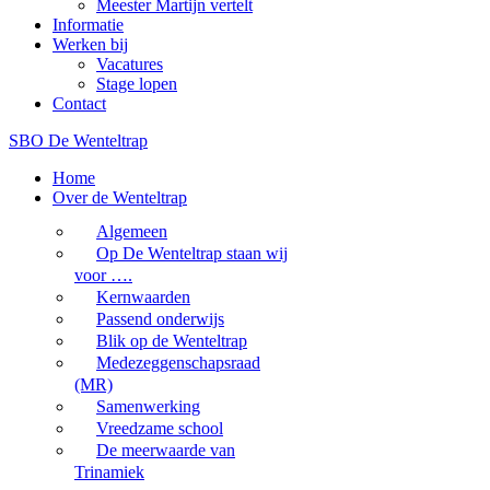
Meester Martijn vertelt
Informatie
Werken bij
Vacatures
Stage lopen
Contact
SBO De Wenteltrap
Home
Over de Wenteltrap
Algemeen
Op De Wenteltrap staan wij
voor ….
Kernwaarden
Passend onderwijs
Blik op de Wenteltrap
Medezeggenschapsraad
(MR)
Samenwerking
Vreedzame school
De meerwaarde van
Trinamiek