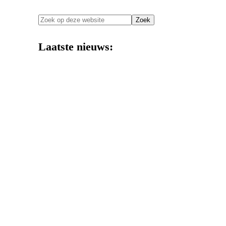
Zoek
op
deze
Laatste nieuws:
website