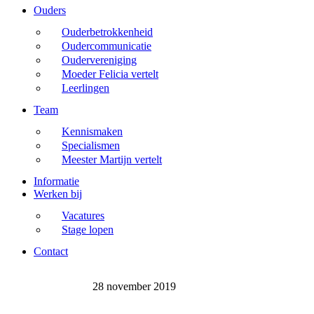
Ouders
Ouderbetrokkenheid
Oudercommunicatie
Oudervereniging
Moeder Felicia vertelt
Leerlingen
Team
Kennismaken
Specialismen
Meester Martijn vertelt
Informatie
Werken bij
Vacatures
Stage lopen
Contact
28 november 2019