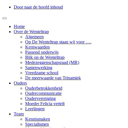
Door naar de hoofd inhoud
Toggle
navigation
Home
Over de Wenteltrap
Algemeen
Op De Wenteltrap staan wij voor ….
Kernwaarden
Passend onderwijs
Blik op de Wenteltrap
Medezeggenschapsraad (MR)
Samenwerking
Vreedzame school
De meerwaarde van Trinamiek
Ouders
Ouderbetrokkenheid
Oudercommunicatie
Oudervereniging
Moeder Felicia vertelt
Leerlingen
Team
Kennismaken
Specialismen